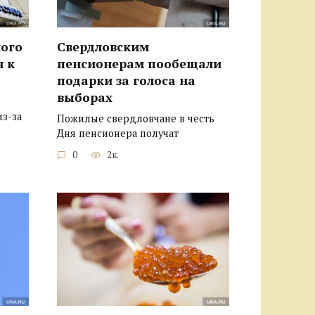
ого
Свердловским
я к
пенсионерам пообещали
подарки за голоса на
выборах
из-за
Пожилые свердловчане в честь
Дня пенсионера получат
0
2к.