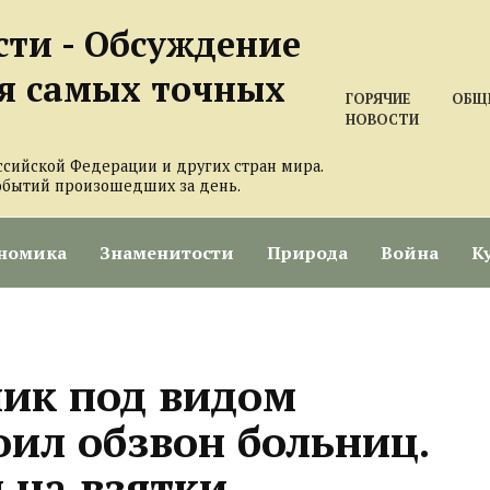
сти - Обсуждение
я самых точных
ГОРЯЧИЕ
ОБЩ
НОВОСТИ
ссийской Федерации и других стран мира.
обытий произошедших за день.
номика
Знаменитости
Природа
Война
К
ик под видом
оил обзвон больниц.
 на взятки