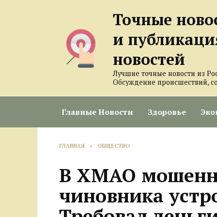
Перейти
Точные ново
к
содержанию
и публикаци
новостей
Лучшие точные новости из Ро
Обсуждение происшествий, с
Главные Новости
Здоровье
Эко
ГЛАВНАЯ
»
ОБЩЕСТВО
В ХМАО мошенн
чиновника устр
Требовал деньги