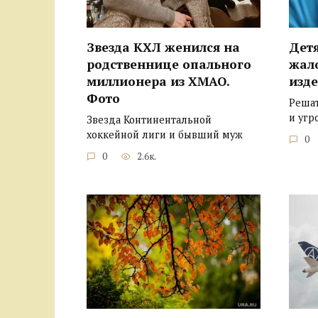
Звезда КХЛ женился на
Детя
родственнице опального
жал
миллионера из ХМАО.
изде
Фото
Решат
и угр
Звезда Континентальной
хоккейной лиги и бывший муж
0
0
2.6к.