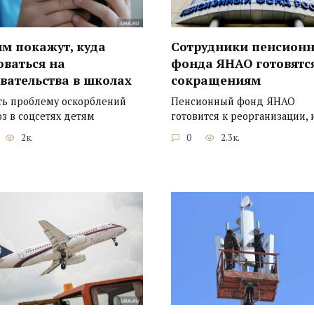
м покажут, куда
Сотрудники пенсионн
оваться на
фонда ЯНАО готовятс
вательства в школах
сокращениям
ь проблему оскорблений
Пенсионный фонд ЯНАО
оз в соцсетях детям
готовится к реорганизации, 
2к.
0
2.3к.