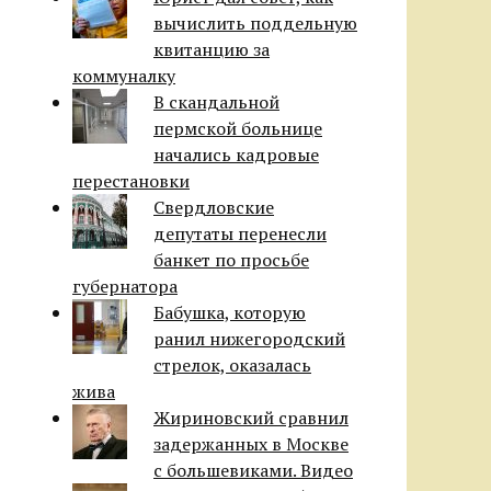
вычислить поддельную
квитанцию за
коммуналку
В скандальной
пермской больнице
начались кадровые
перестановки
Свердловские
депутаты перенесли
банкет по просьбе
губернатора
Бабушка, которую
ранил нижегородский
стрелок, оказалась
жива
Жириновский сравнил
задержанных в Москве
с большевиками. Видео