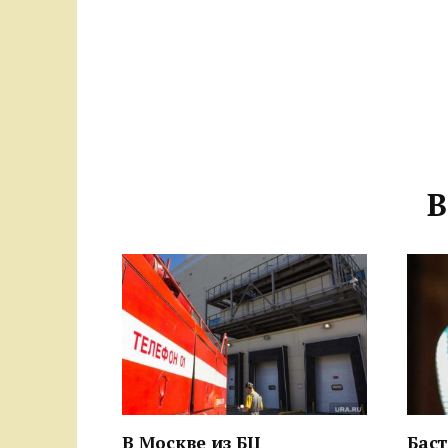
В
В Москве из БЦ
Бас