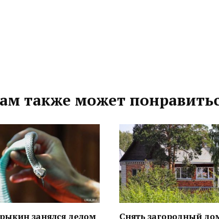
ам также может понравить
трыкин занялся делом
Снять загородный до