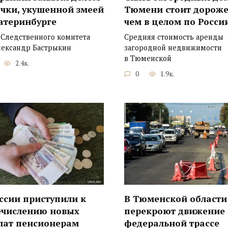
чки, укушенной змеей
Тюмени стоит дороже
атеринбурге
чем в целом по Росси
 Следственного комитета
Средняя стоимость аренды
лександр Бастрыкин
загородной недвижимости
в Тюменской
2.4к.
0
1.9к.
ссии приступили к
В Тюменской области
ечислению новых
перекроют движение
лат пенсионерам
федеральной трассе