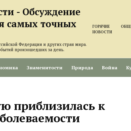
сти - Обсуждение
я самых точных
ГОРЯЧИЕ
ОБЩ
НОВОСТИ
ссийской Федерации и других стран мира.
обытий произошедших за день.
номика
Знаменитости
Природа
Война
К
ю приблизилась к
аболеваемости