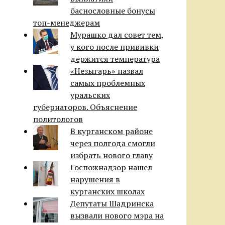
баснословные бонусы
топ-менеджерам
Мурашко дал совет тем,
у кого после прививки
держится температура
«Незыгарь» назвал
самых проблемных
уральских
губернаторов. Объяснение
политологов
В курганском районе
через полгода смогли
избрать нового главу
Госпожнадзор нашел
нарушения в
курганских школах
Депутаты Шадринска
вызвали нового мэра на