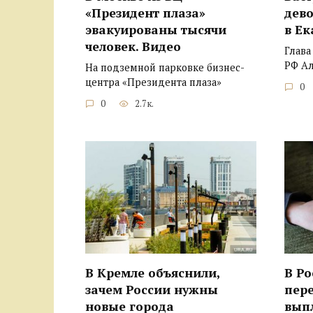
«Президент плаза»
дево
эвакуированы тысячи
в Ек
человек. Видео
Глава
РФ А
На подземной парковке бизнес-
центра «Президента плаза»
0
0
2.7к.
В Кремле объяснили,
В Ро
зачем России нужны
пер
новые города
вып