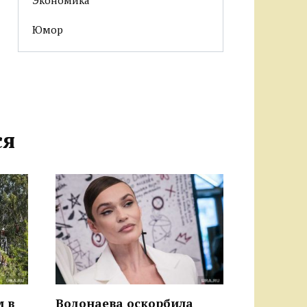
Юмор
ся
м в
Водонаева оскорбила