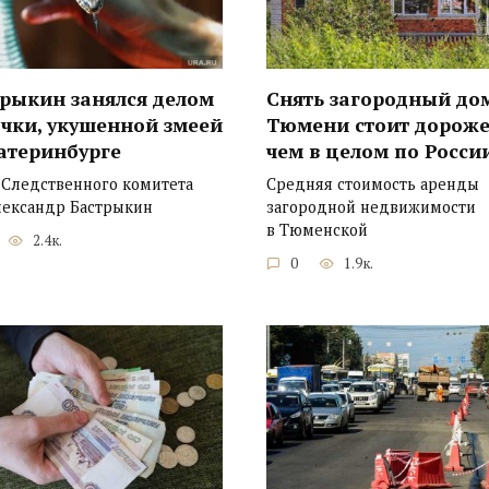
трыкин занялся делом
Снять загородный до
чки, укушенной змеей
Тюмени стоит дороже
атеринбурге
чем в целом по Росси
 Следственного комитета
Средняя стоимость аренды
лександр Бастрыкин
загородной недвижимости
в Тюменской
2.4к.
0
1.9к.