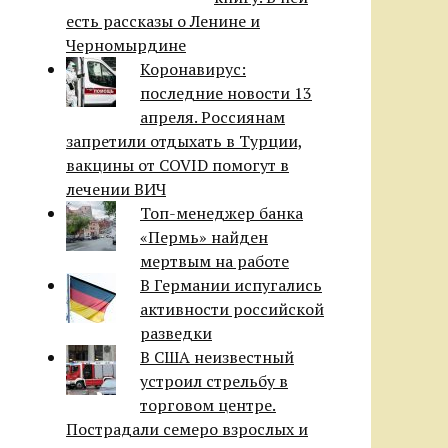
есть рассказы о Ленине и
Черномырдине
Коронавирус:
последние новости 13
апреля. Россиянам
запретили отдыхать в Турции,
вакцины от COVID помогут в
лечении ВИЧ
Топ-менеджер банка
«Пермь» найден
мертвым на работе
В Германии испугались
активности российской
разведки
В США неизвестный
устроил стрельбу в
торговом центре.
Пострадали семеро взрослых и