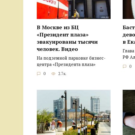
В Москве из БЦ
Бас
«Президент плаза»
дево
эвакуированы тысячи
в Ек
человек. Видео
Глава
РФ А
На подземной парковке бизнес-
центра «Президента плаза»
0
0
2.7к.