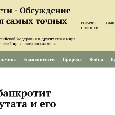
сти - Обсуждение
я самых точных
ГОРЯЧИЕ
ОБЩ
НОВОСТИ
ссийской Федерации и других стран мира.
обытий произошедших за день.
номика
Знаменитости
Природа
Война
К
 банкротит
утата и его