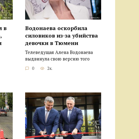
м в
Водонаева оскорбила
,
силовиков из-за убийства
и
девочки в Тюмени
Телеведущая Алена Водонаева
выдвинула свою версию того
0
2к.