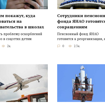
м покажут, куда
Сотрудники пенсионн
оваться на
фонда ЯНАО готовятс
вательства в школах
сокращениям
ь проблему оскорблений
Пенсионный фонд ЯНАО
оз в соцсетях детям
готовится к реорганизации, 
2к.
0
2.3к.