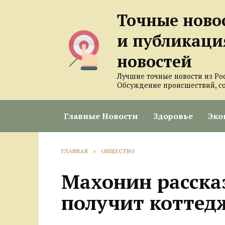
Перейти
Точные ново
к
содержанию
и публикаци
новостей
Лучшие точные новости из Ро
Обсуждение происшествий, с
Главные Новости
Здоровье
Эко
ГЛАВНАЯ
»
ОБЩЕСТВО
Махонин рассказ
получит коттед