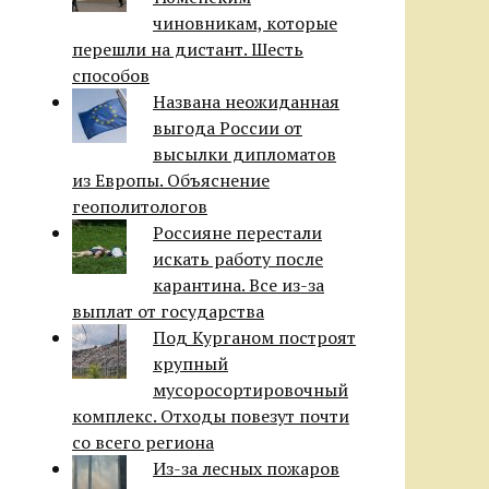
чиновникам, которые
перешли на дистант. Шесть
способов
Названа неожиданная
выгода России от
высылки дипломатов
из Европы. Объяснение
геополитологов
Россияне перестали
искать работу после
карантина. Все из-за
выплат от государства
Под Курганом построят
крупный
мусоросортировочный
комплекс. Отходы повезут почти
со всего региона
Из-за лесных пожаров