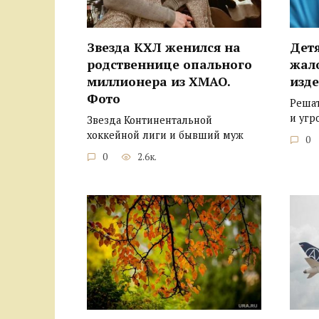
Звезда КХЛ женился на
Детя
родственнице опального
жал
миллионера из ХМАО.
изде
Фото
Решат
и угр
Звезда Континентальной
хоккейной лиги и бывший муж
0
0
2.6к.