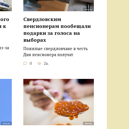
ого
Свердловским
я к
пенсионерам пообещали
подарки за голоса на
выборах
из-за
Пожилые свердловчане в честь
Дня пенсионера получат
0
2к.