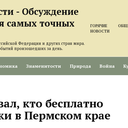
сти - Обсуждение
я самых точных
ГОРЯЧИЕ
ОБЩ
НОВОСТИ
ссийской Федерации и других стран мира.
обытий произошедших за день.
номика
Знаменитости
Природа
Война
К
ал, кто бесплатно
жи в Пермском крае