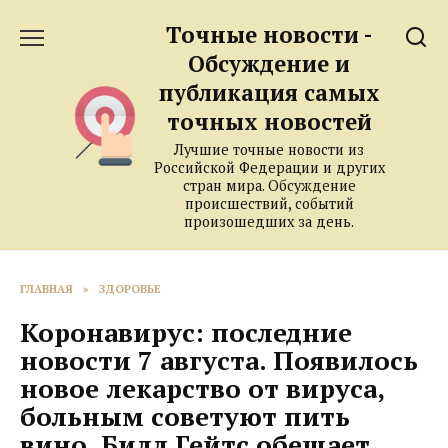
Перейти
Точные новости -
к
содержанию
Обсуждение и
публикация самых
точных новостей
Лучшие точные новости из
Российской Федерации и других
стран мира. Обсуждение
происшествий, событий
произошедших за день.
ГЛАВНАЯ
»
ЗДОРОВЬЕ
Коронавирус: последние
новости 7 августа. Появилось
новое лекарство от вируса,
больным советуют пить
вино, Билл Гейтс обещает