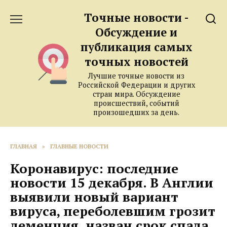
Перейти
Точные новости -
к
содержанию
Обсуждение и
публикация самых
точных новостей
Лучшие точные новости из
Российской Федерации и других
стран мира. Обсуждение
происшествий, событий
произошедших за день.
ГЛАВНАЯ
»
ГЛАВНЫЕ НОВОСТИ
Коронавирус: последние
новости 15 декабря. В Англии
выявили новый вариант
вируса, переболевшим грозит
деменция, назван срок спада