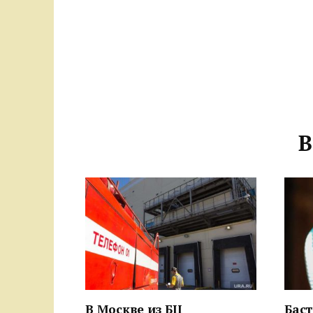
В
В Москве из БЦ
Бас