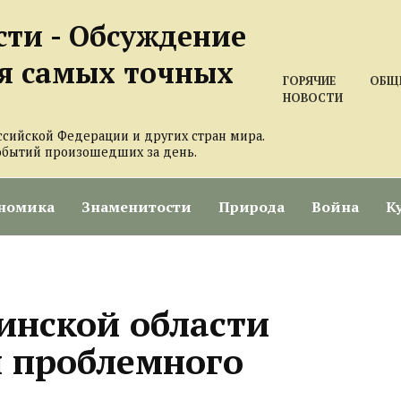
сти - Обсуждение
я самых точных
ГОРЯЧИЕ
ОБЩ
НОВОСТИ
ссийской Федерации и других стран мира.
обытий произошедших за день.
номика
Знаменитости
Природа
Война
К
инской области
я проблемного