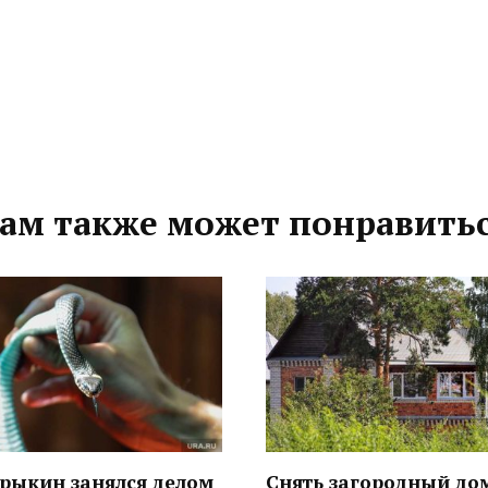
ам также может понравить
трыкин занялся делом
Снять загородный до