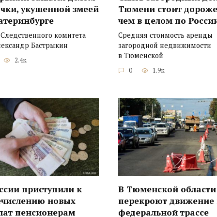
чки, укушенной змеей
Тюмени стоит дороже
атеринбурге
чем в целом по Росси
 Следственного комитета
Средняя стоимость аренды
лександр Бастрыкин
загородной недвижимости
в Тюменской
2.4к.
0
1.9к.
ссии приступили к
В Тюменской области
ечислению новых
перекроют движение
лат пенсионерам
федеральной трассе