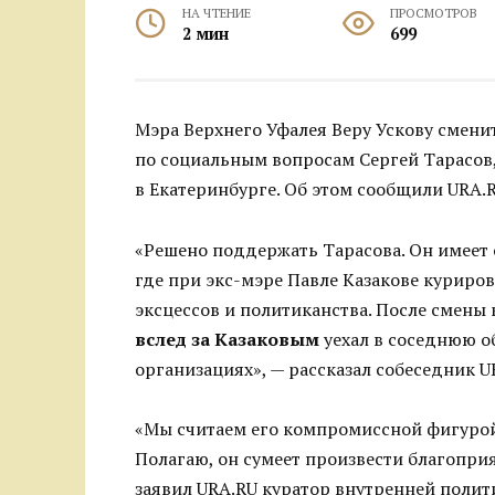
НА ЧТЕНИЕ
ПРОСМОТРОВ
2 мин
699
Мэра Верхнего Уфалея Веру Ускову смен
по социальным вопросам Сергей Тарасов,
в Екатеринбурге. Об этом сообщили URA.
«Решено поддержать Тарасова. Он имеет 
где при экс-мэре Павле Казакове куриров
эксцессов и политиканства. После смены 
вслед за Казаковым
уехал в соседнюю об
организациях», — рассказал собеседник U
«Мы считаем его компромиссной фигурой. 
Полагаю, он сумеет произвести благопри
заявил URA.RU куратор внутренней полит