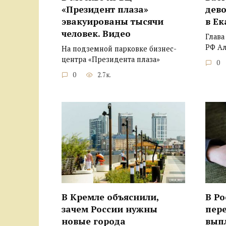
«Президент плаза»
дево
эвакуированы тысячи
в Ек
человек. Видео
Глава
РФ А
На подземной парковке бизнес-
центра «Президента плаза»
0
0
2.7к.
В Кремле объяснили,
В Ро
зачем России нужны
пер
новые города
вып