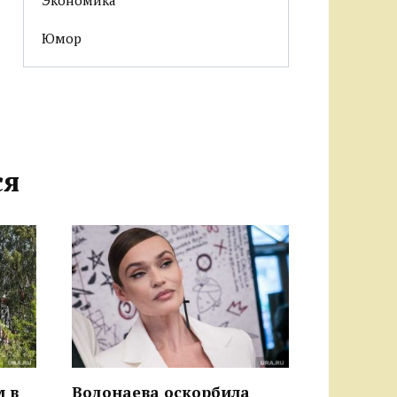
Юмор
ся
м в
Водонаева оскорбила