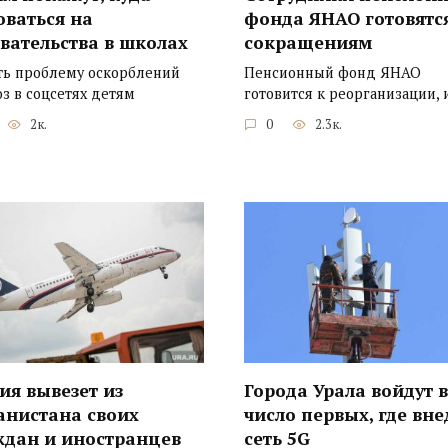
оваться на
фонда ЯНАО готовятс
вательства в школах
сокращениям
ь проблему оскорблений
Пенсионный фонд ЯНАО
оз в соцсетях детям
готовится к реорганизации, 
2к.
0
2.3к.
ия вывезет из
Города Урала войдут в
анистана своих
число первых, где вне
ждан и иностранцев
сеть 5G