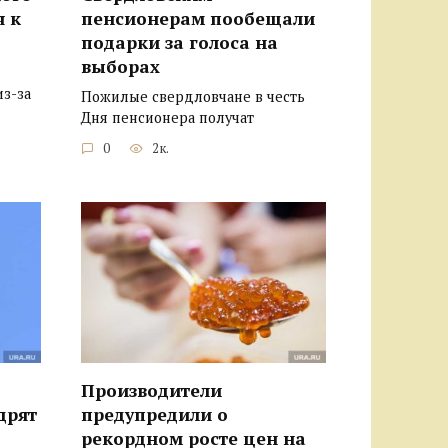
я к
пенсионерам пообещали
подарки за голоса на
выборах
из-за
Пожилые свердловчане в честь
Дня пенсионера получат
0
2к.
Производители
дрят
предупредили о
рекордном росте цен на