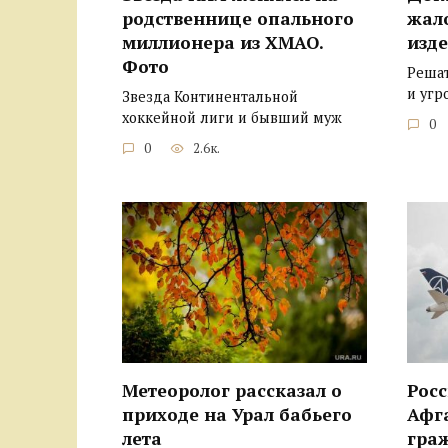
родственнице опального
жал
миллионера из ХМАО.
изде
Фото
Решат
и угр
Звезда Континентальной
хоккейной лиги и бывший муж
0
0
2.6к.
Метеоролог рассказал о
Росс
приходе на Урал бабьего
Афг
лета
гра