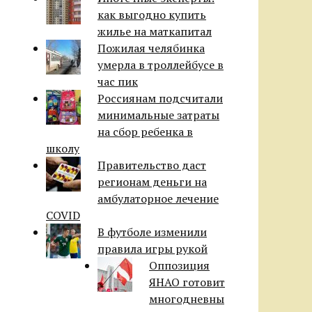
как выгодно купить
жилье на маткапитал
Пожилая челябинка
умерла в троллейбусе в
час пик
Россиянам подсчитали
минимальные затраты
на сбор ребенка в
школу
Правительство даст
регионам деньги на
амбулаторное лечение
COVID
В футболе изменили
правила игры рукой
Оппозиция
ЯНАО готовит
многодневны