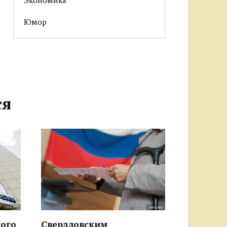
Юмор
ся
ого
Свердловским